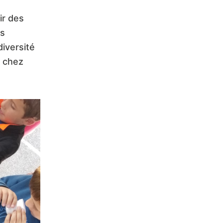
ir des
es
diversité
é chez