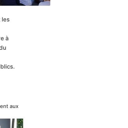
 les
re à
 du
blics.
tent aux