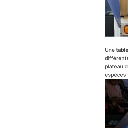
Une
tabl
différent
plateau d
espèces q