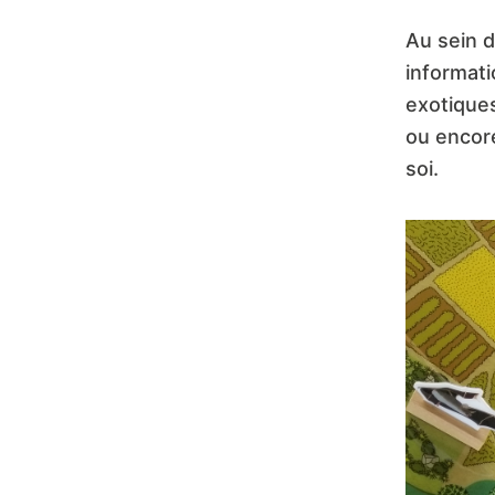
Au sein d
informat
exotiques
ou encore
soi.