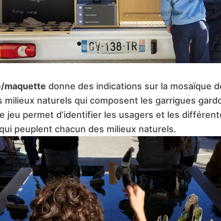
e/maquette
donne des indications sur la mosaïque 
s milieux naturels qui composent les garrigues gard
e jeu permet d’identifier les usagers et les différen
ui peuplent chacun des milieux naturels.