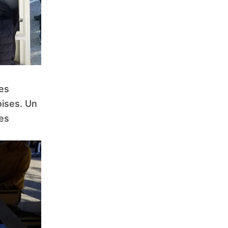
des
oises. Un
tes