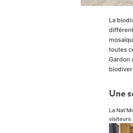
La biodi
différen
mosaïque
toutes c
Gardon a
biodiver
Une s
La Nat’M
visiteurs